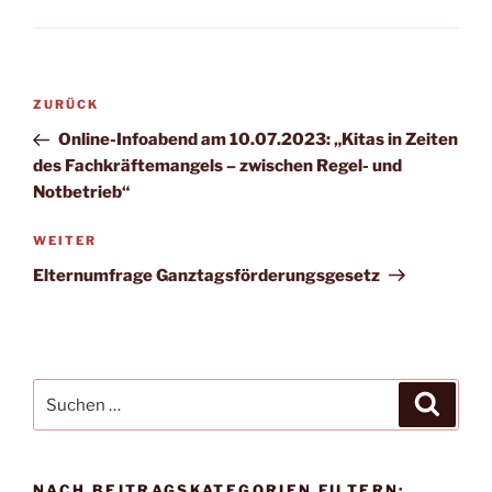
Beitrags-
Vorheriger
ZURÜCK
Navigation
Beitrag
Online-Infoabend am 10.07.2023: „Kitas in Zeiten
des Fachkräftemangels – zwischen Regel- und
Notbetrieb“
Nächster
WEITER
Beitrag
Elternumfrage Ganztagsförderungsgesetz
Suche
Suche
nach:
NACH BEITRAGSKATEGORIEN FILTERN: