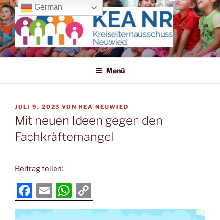
Zum
German
Inhalt
springen
KREISELTERNAUSSCHUSS
Wir machen uns für die Kleinen stark!
NEUWIED
Menü
VERÖFFENTLICHT
JULI 9, 2023
VON
KEA NEUWIED
AM
Mit neuen Ideen gegen den
Fachkräftemangel
Beitrag teilen:
F
E
W
C
a
m
h
o