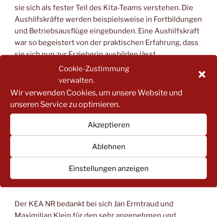
sie sich als fester Teil des Kita-Teams verstehen. Die
Aushilfskräfte werden beispielsweise in Fortbildungen
und Betriebsausflüge eingebunden. Eine Aushilfskraft
war so begeistert von der praktischen Erfahrung, dass
sie sich nun zur Erzieherin ausbilden lässt.
Cookie-Zustimmung
Bei all den positiven Effekten bleibt dennoch ein
verwalten.
Wunsch aus der Praxis. Das Landesjugendamt
Wir verwenden Cookies, um unsere Website und
refinanziert die Stunden der Aushilfskräfte, sofern sie
unseren Service zu optimieren.
innerhalb des genehmigten Stellenschlüssels liegt.
„Wir würden uns wünschen, dass das Land uns bei
Akzeptieren
solchen Konzepten noch mehr unterstützt und auch
Ablehnen
über den Stellenschlüssel hinaus noch Personal
finanziert“ sagt Klein. Dies wäre insbesondere in
Einstellungen anzeigen
Krankheitszeiten, in denen viele Aushilfsstunden zum
Einsatz kommen, sehr wichtig.
Der KEA NR bedankt bei sich Jan Ermtraud und
Maximilian Klein für den sehr angenehmen und