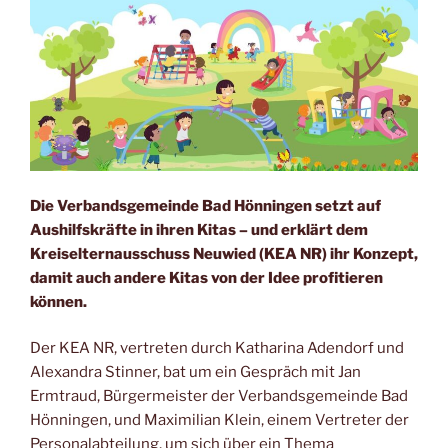
c
ai
at
p
e
l
s
y
b
A
Li
o
p
n
o
p
k
k
Die Verbandsgemeinde Bad Hönningen setzt auf
Aushilfskräfte in ihren Kitas – und erklärt dem
Kreiselternausschuss Neuwied (KEA NR) ihr Konzept,
damit auch andere Kitas von der Idee profitieren
können.
Der KEA NR, vertreten durch Katharina Adendorf und
Alexandra Stinner, bat um ein Gespräch mit Jan
Ermtraud, Bürgermeister der Verbandsgemeinde Bad
Hönningen, und Maximilian Klein, einem Vertreter der
Personalabteilung, um sich über ein Thema