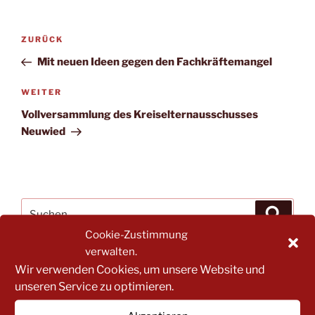
Beitrags-
Vorheriger
ZURÜCK
Navigation
Beitrag
Mit neuen Ideen gegen den Fachkräftemangel
Nächster
WEITER
Beitrag
Vollversammlung des Kreiselternausschusses
Neuwied
Suche
Suche
nach:
Cookie-Zustimmung
verwalten.
Wir verwenden Cookies, um unsere Website und
NACH BEITRAGSKATEGORIEN FILTERN:
unseren Service zu optimieren.
NACH
BEITRAGSKATEGORIEN