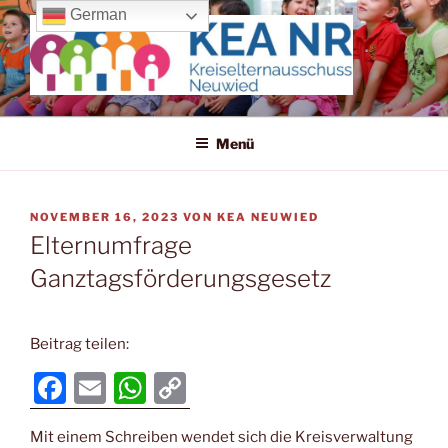
Zum
German
Inhalt
springen
KREISELTERNAUSSCHUSS
Wir machen uns für die Kleinen stark!
NEUWIED
Menü
VERÖFFENTLICHT
NOVEMBER 16, 2023
VON
KEA NEUWIED
AM
Elternumfrage
Ganztagsförderungsgesetz
Beitrag teilen:
F
E
W
C
a
m
h
o
Mit einem Schreiben wendet sich die Kreisverwaltung