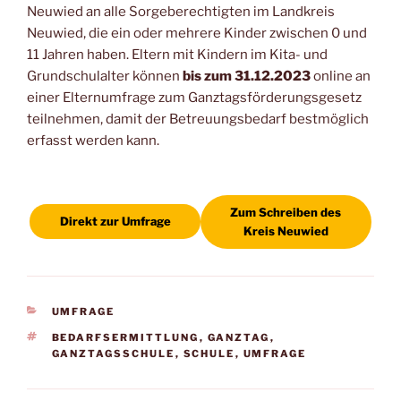
c
ai
at
p
Neuwied an alle Sorgeberechtigten im Landkreis
e
l
s
y
Neuwied, die ein oder mehrere Kinder zwischen 0 und
b
A
Li
11 Jahren haben. Eltern mit Kindern im Kita- und
Grundschulalter können
bis zum 31.12.2023
online an
o
p
n
einer Elternumfrage zum Ganztagsförderungsgesetz
o
p
k
teilnehmen, damit der Betreuungsbedarf bestmöglich
k
erfasst werden kann.
Zum Schreiben des
Direkt zur Umfrage
Kreis Neuwied
KATEGORIEN
UMFRAGE
SCHLAGWÖRTER
BEDARFSERMITTLUNG
,
GANZTAG
,
GANZTAGSSCHULE
,
SCHULE
,
UMFRAGE