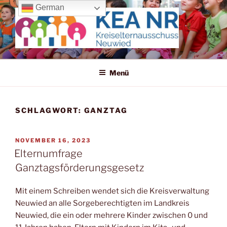
Zum
German
Inhalt
springen
KREISELTERNAUSSCHUSS
Wir machen uns für die Kleinen stark!
NEUWIED
Menü
SCHLAGWORT:
GANZTAG
VERÖFFENTLICHT
NOVEMBER 16, 2023
AM
Elternumfrage
Ganztagsförderungsgesetz
Mit einem Schreiben wendet sich die Kreisverwaltung
Neuwied an alle Sorgeberechtigten im Landkreis
Neuwied, die ein oder mehrere Kinder zwischen 0 und