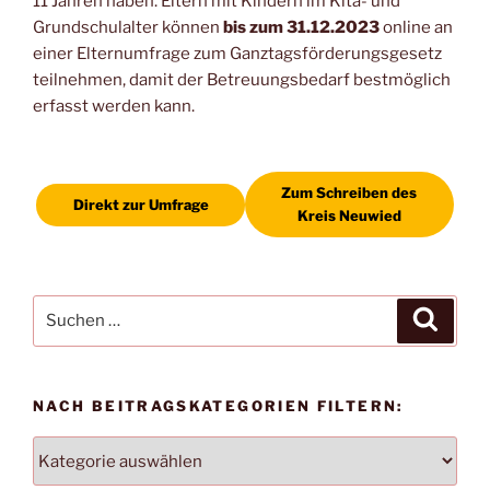
11 Jahren haben. Eltern mit Kindern im Kita- und
Grundschulalter können
bis zum 31.12.2023
online an
einer Elternumfrage zum Ganztagsförderungsgesetz
teilnehmen, damit der Betreuungsbedarf bestmöglich
erfasst werden kann.
Zum Schreiben des
Direkt zur Umfrage
Kreis Neuwied
Suche
Suche
nach:
NACH BEITRAGSKATEGORIEN FILTERN:
NACH
BEITRAGSKATEGORIEN