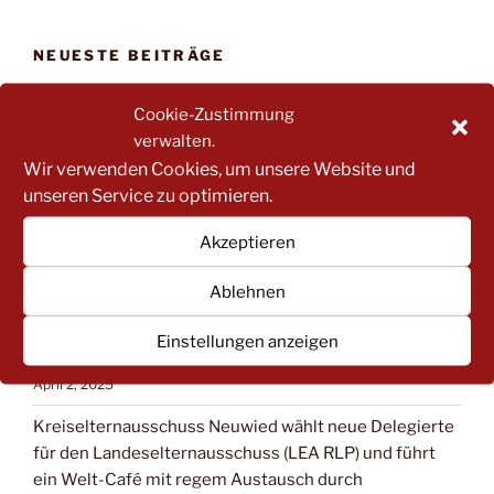
FILTERN:
NEUESTE BEITRÄGE
Save the Date: KEA-Vollversammlung (Neuwahl des
Cookie-Zustimmung
Vorstandes)
verwalten.
November 4, 2025
Wir verwenden Cookies, um unsere Website und
unseren Service zu optimieren.
Einladung zur Vollversammlung des KEA NR
Juni 5, 2025
Akzeptieren
Landesweite Elternumfrage
Ablehnen
April 29, 2025
Landeselternausschuss Rheinland-Pfalz wählt auf
Einstellungen anzeigen
seiner Vollversammlung einen neuen Vorstand
April 2, 2025
Kreiselternausschuss Neuwied wählt neue Delegierte
für den Landeselternausschuss (LEA RLP) und führt
ein Welt-Café mit regem Austausch durch