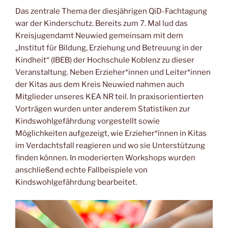
a
m
h
o
Das zentrale Thema der diesjährigen QiD-Fachtagung
c
ai
at
p
war der Kinderschutz. Bereits zum 7. Mal lud das
e
l
s
y
Kreisjugendamt Neuwied gemeinsam mit dem
b
A
Li
„Institut für Bildung, Erziehung und Betreuung in der
Kindheit“ (IBEB) der Hochschule Koblenz zu dieser
o
p
n
Veranstaltung. Neben Erzieher*innen und Leiter*innen
o
p
k
der Kitas aus dem Kreis Neuwied nahmen auch
k
Mitglieder unseres KEA NR teil. In praxisorientierten
Vorträgen wurden unter anderem Statistiken zur
Kindswohlgefährdung vorgestellt sowie
Möglichkeiten aufgezeigt, wie Erzieher*innen in Kitas
im Verdachtsfall reagieren und wo sie Unterstützung
finden können. In moderierten Workshops wurden
anschließend echte Fallbeispiele von
Kindswohlgefährdung bearbeitet.