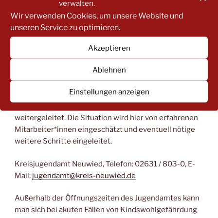
Mitarbeiter*innen aus Einrichtungen zunächst mit
verwalten.
ihrer „Insoweit erfahrenen Fachkraft“ absprechen.
Wir verwenden Cookies, um unsere Website und
Name und Kontaktdaten der zuständigen „InsoFa“ für
unseren Service zu optimieren.
die Einrichtung können beim Kreisjugendamt erfragt
Akzeptieren
werden.
Ablehnen
Personen außerhalb von Einrichtungen sollten sich
beim Kreisjugendamt Neuwied melden (Kontaktdaten
Einstellungen anzeigen
siehe unten). Dort werden sie zu einer sogenannten
Allgemeinen Annahmestelle des Kreisjugendamts
weitergeleitet. Die Situation wird hier von erfahrenen
Mitarbeiter*innen eingeschätzt und eventuell nötige
weitere Schritte eingeleitet.
Kreisjugendamt Neuwied, Telefon: 02631 / 803-0, E-
Mail:
jugendamt@kreis-neuwied.de
Außerhalb der Öffnungszeiten des Jugendamtes kann
man sich bei akuten Fällen von Kindswohlgefährdung