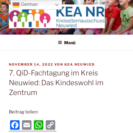
Zum
German
Inhalt
springen
KREISELTERNAUSSCHUSS
Wir machen uns für die Kleinen stark!
NEUWIED
Menü
VERÖFFENTLICHT
NOVEMBER 14, 2022
VON
KEA NEUWIED
AM
7. QiD-Fachtagung im Kreis
Neuwied: Das Kindeswohl im
Zentrum
Beitrag teilen:
F
E
W
C