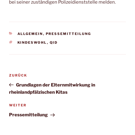
bei seiner zuständigen Polizeidienststelle melden.
KATEGORIEN
ALLGEMEIN
,
PRESSEMITTEILUNG
SCHLAGWÖRTER
KINDESWOHL
,
QID
Beitrags-
Vorheriger
ZURÜCK
Navigation
Beitrag
Grundlagen der Elternmitwirkung in
rheinlandpfälzischen Kitas
Nächster
WEITER
Beitrag
Pressemitteilung