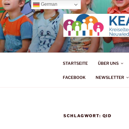
Zum
German
Inhalt
springen
KREISELT
Wir machen uns für die Kleinen 
STARTSEITE
ÜBER UNS
FACEBOOK
NEWSLETTER
SCHLAGWORT:
QID