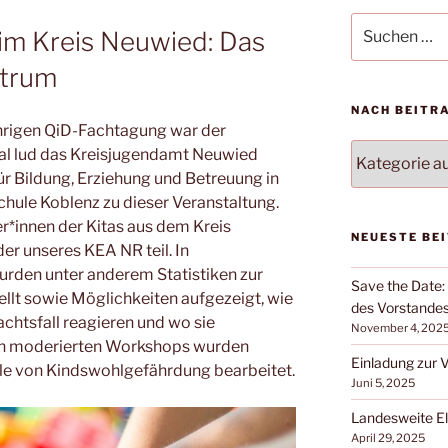
Suche
im Kreis Neuwied: Das
nach:
ntrum
NACH BEITR
hrigen QiD-Fachtagung war der
NACH
Mal lud das Kreisjugendamt Neuwied
BEITRAGSKA
r Bildung, Erziehung und Betreuung in
FILTERN:
chule Koblenz zu dieser Veranstaltung.
r*innen der Kitas aus dem Kreis
NEUESTE BE
r unseres KEA NR teil. In
urden unter anderem Statistiken zur
Save the Date
lt sowie Möglichkeiten aufgezeigt, wie
des Vorstandes
achtsfall reagieren und wo sie
November 4, 202
 In moderierten Workshops wurden
Einladung zur
ele von Kindswohlgefährdung bearbeitet.
Juni 5, 2025
Landesweite E
April 29, 2025