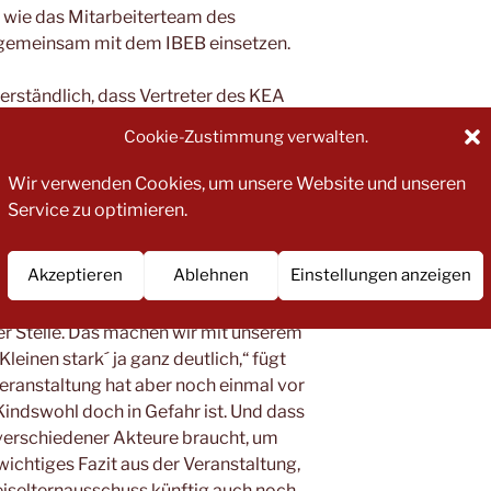
o wie das Mitarbeiterteam des
gemeinsam mit dem IBEB einsetzen.
verständlich, dass Vertreter des KEA
ilnehmen,“ betont Christoph Zimmer, 1.
Cookie-Zustimmung verwalten.
um einen, weil wir alle natürlich selbst
 Elternperspektive mit einbringen
Wir verwenden Cookies, um unsere Website und unseren
werken ein wichtiger Bestanteil unserer
Service zu optimieren.
 ist.“ Die Teilnahme an solchen
 mit vielen unterschiedlichen Akteuren
Akzeptieren
Ablehnen
Einstellungen anzeigen
kt zu kommen, sich auszutauschen und
leme aufzugreifen. „Das Kindswohl steht
ter Stelle. Das machen wir mit unserem
leinen stark´ ja ganz deutlich,“ fügt
eranstaltung hat aber noch einmal vor
Kindswohl doch in Gefahr ist. Und dass
verschiedener Akteure braucht, um
wichtiges Fazit aus der Veranstaltung,
reiselternausschuss künftig auch noch