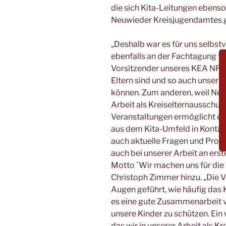
die sich Kita-Leitungen ebens
Neuwieder Kreisjugendamtes 
„Deshalb war es für uns selbst
ebenfalls an der Fachtagung te
Vorsitzender unseres KEA NR. „Z
Eltern sind und so auch unsere
können. Zum anderen, weil Netz
Arbeit als Kreiselternausschuss
Veranstaltungen ermöglicht es,
aus dem Kita-Umfeld in Konta
auch aktuelle Fragen und Prob
auch bei unserer Arbeit an ers
Motto `Wir machen uns für die K
Christoph Zimmer hinzu. „Die V
Augen geführt, wie häufig das 
es eine gute Zusammenarbeit 
unsere Kinder zu schützen. Ein 
das wir in unserer Arbeit als K