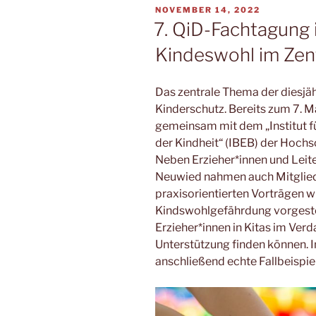
VERÖFFENTLICHT
NOVEMBER 14, 2022
AM
7. QiD-Fachtagung 
Kindeswohl im Ze
Das zentrale Thema der diesjä
Kinderschutz. Bereits zum 7. 
gemeinsam mit dem „Institut fü
der Kindheit“ (IBEB) der Hochs
Neben Erzieher*innen und Leite
Neuwied nahmen auch Mitgliede
praxisorientierten Vorträgen w
Kindswohlgefährdung vorgestel
Erzieher*innen in Kitas im Verd
Unterstützung finden können.
anschließend echte Fallbeispi