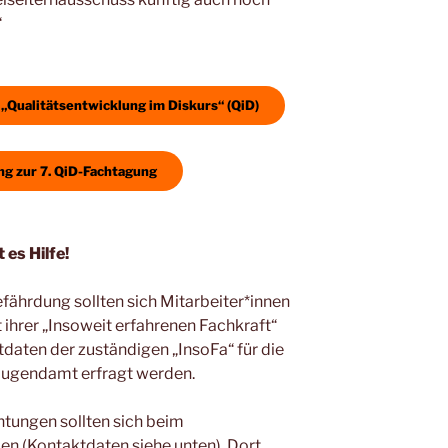
“
„Qualitätsentwicklung im Diskurs“ (QiD)
g zur 7. QiD-Fachtagung
 es Hilfe!
fährdung sollten sich Mitarbeiter*innen
 ihrer „Insoweit erfahrenen Fachkraft“
aten der zuständigen „InsoFa“ für die
jugendamt erfragt werden.
htungen sollten sich beim
n (Kontaktdaten siehe unten). Dort