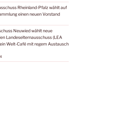
sschuss Rheinland-Pfalz wählt auf
sammlung einen neuen Vorstand
schuss Neuwied wählt neue
 den Landeselternausschuss (LEA
 ein Welt-Café mit regem Austausch
4