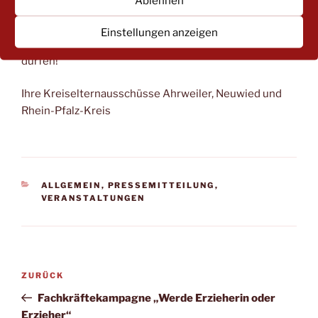
Ablehnen
Einstellungen anzeigen
Wir freuen uns Sie am 23. September begrüßen zu
dürfen!
Ihre Kreiselternausschüsse Ahrweiler, Neuwied und
Rhein-Pfalz-Kreis
KATEGORIEN
ALLGEMEIN
,
PRESSEMITTEILUNG
,
VERANSTALTUNGEN
Beitrags-
Vorheriger
ZURÜCK
Navigation
Beitrag
Fachkräftekampagne „Werde Erzieherin oder
Erzieher“