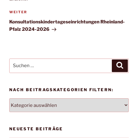
Nächster
WEITER
Beitrag
Konsultationskindertageseinrichtungen Rheinland-
Pfalz 2024-2026
Suche
Suche
nach:
NACH BEITRAGSKATEGORIEN FILTERN:
NACH
BEITRAGSKATEGORIEN
FILTERN:
NEUESTE BEITRÄGE