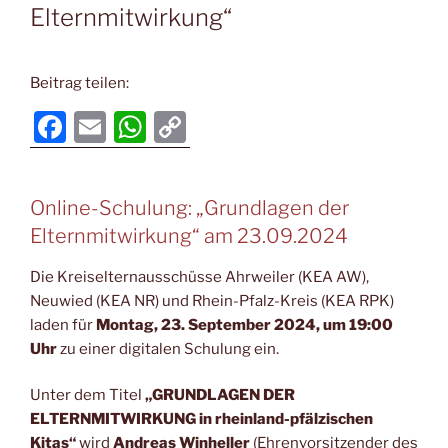
Elternmitwirkung“
Beitrag teilen:
F
E
W
C
a
m
h
o
c
ai
at
p
Online-Schulung: „Grundlagen der
e
l
s
y
Elternmitwirkung“ am 23.09.2024
b
A
Li
o
p
n
Die Kreiselternausschüsse Ahrweiler (KEA AW),
Neuwied (KEA NR) und Rhein-Pfalz-Kreis (KEA RPK)
o
p
k
laden für
Montag, 23. September 2024, um 19:00
k
Uhr
zu einer digitalen Schulung ein.
Unter dem Titel
„GRUNDLAGEN DER
ELTERNMITWIRKUNG in rheinland-pfälzischen
Kitas“
wird
Andreas Winheller
(Ehrenvorsitzender des