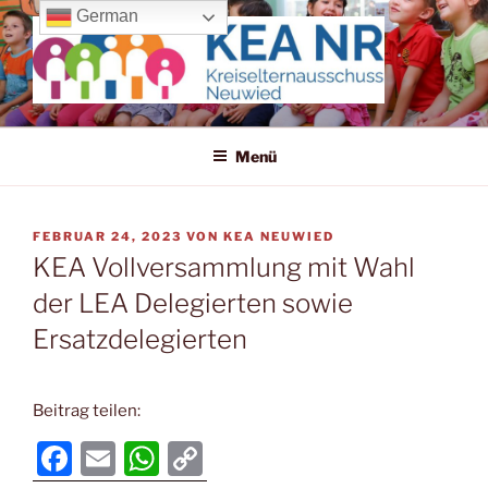
Zum
German
Inhalt
springen
KREISELTERNAUSSCHUSS
Wir machen uns für die Kleinen stark!
NEUWIED
Menü
VERÖFFENTLICHT
FEBRUAR 24, 2023
VON
KEA NEUWIED
AM
KEA Vollversammlung mit Wahl
der LEA Delegierten sowie
Ersatzdelegierten
Beitrag teilen:
F
E
W
C