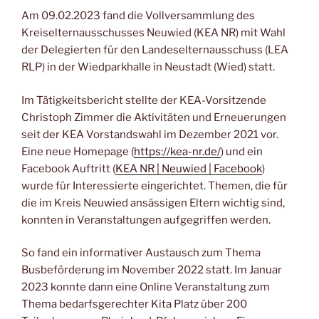
a
m
h
o
Am 09.02.2023 fand die Vollversammlung des
c
ai
at
p
Kreiselternausschusses Neuwied (KEA NR) mit Wahl
e
l
s
y
der Delegierten für den Landeselternausschuss (LEA
b
A
Li
RLP) in der Wiedparkhalle in Neustadt (Wied) statt.
o
p
n
Im Tätigkeitsbericht stellte der KEA-Vorsitzende
o
p
k
Christoph Zimmer die Aktivitäten und Erneuerungen
k
seit der KEA Vorstandswahl im Dezember 2021 vor.
Eine neue Homepage (
https://kea-nr.de/
) und ein
Facebook Auftritt (
KEA NR | Neuwied | Facebook
)
wurde für Interessierte eingerichtet. Themen, die für
die im Kreis Neuwied ansässigen Eltern wichtig sind,
konnten in Veranstaltungen aufgegriffen werden.
So fand ein informativer Austausch zum Thema
Busbeförderung im November 2022 statt. Im Januar
2023 konnte dann eine Online Veranstaltung zum
Thema bedarfsgerechter Kita Platz über 200