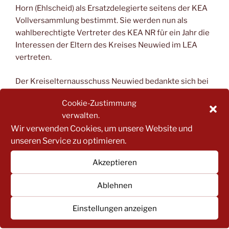
Horn (Ehlscheid) als Ersatzdelegierte seitens der KEA
Vollversammlung bestimmt. Sie werden nun als
wahlberechtigte Vertreter des KEA NR für ein Jahr die
Interessen der Eltern des Kreises Neuwied im LEA
vertreten.
Der Kreiselternausschuss Neuwied bedankte sich bei
den zahlreich erschienenen KEA Delegierten,
Cookie-Zustimmung
Ersatzdelegierten und interessierten Eltern und
verwalten.
Sorgeberechtigten, die den Abend durch einen
Wir verwenden Cookies, um unsere Website und
anregenden Austausch bereichert haben und die
unseren Service zu optimieren.
Themen der Elternausschüsse vor Ort platzierten.
Akzeptieren
Der KEA-Vorstand freut sich auf eine weiterhin gute
Zusammenarbeit mit allen Akteuren. Er kann bei
Ablehnen
Fragen, Anregungen und Problemen rund um den Kita-
Bereich per E-Mail unter
kontakt@kea-nr.de
erreicht
Einstellungen anzeigen
werden.