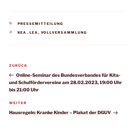
KATEGORIEN
PRESSEMITTEILUNG
SCHLAGWÖRTER
KEA
,
LEA
,
VOLLVERSAMMLUNG
Beitrags-
Vorheriger
ZURÜCK
Navigation
Beitrag
Online-Seminar des Bundesverbandes für Kita-
und Schulfördervereine am 28.02.2023, 19:00 Uhr
bis 21:00 Uhr
Nächster
WEITER
Beitrag
Hausregeln: Kranke Kinder – Plakat der DGUV