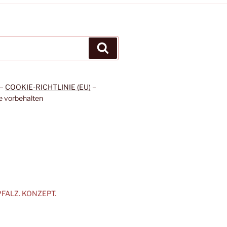
Suchen
–
COOKIE-RICHTLINIE (EU)
–
e vorbehalten
h PFALZ. KONZEPT.