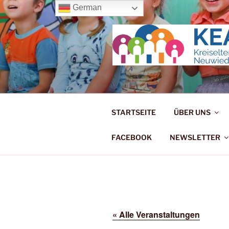
Zum
German
Inhalt
springen
KREISELT
Wir machen uns für die Kleinen 
STARTSEITE
ÜBER UNS
FACEBOOK
NEWSLETTER
« Alle Veranstaltungen