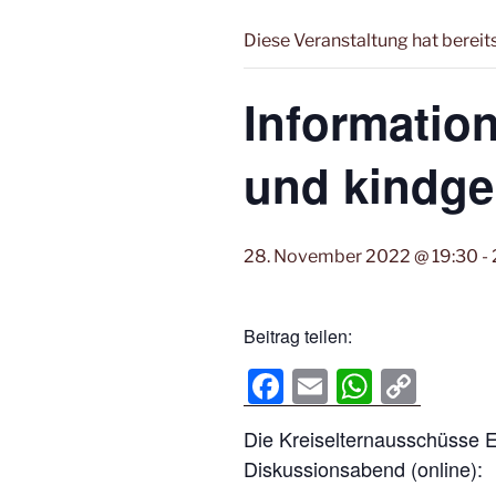
Diese Veranstaltung hat bereit
Informatio
und kindge
28. November 2022 @ 19:30
-
Beitrag teilen:
F
E
W
C
a
m
h
o
Die Kreiselternausschüsse Ei
c
ail
at
p
Diskussionsabend (online):
e
s
y