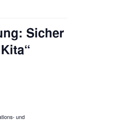
ng: Sicher
Kita“
ations- und