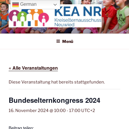
Zum
German
Inhalt
springen
KREISELTERNAUSSCHUSS
Wir machen uns für die Kleinen stark!
NEUWIED
Menü
« Alle Veranstaltungen
Diese Veranstaltung hat bereits stattgefunden.
Bundeselternkongress 2024
16. November 2024 @ 10:00
-
17:00
UTC+2
Beitrag teilen: