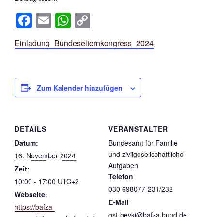
F
E
W
C
a
m
h
o
Einladung_Bundeselternkongress_2024
c
ail
at
p
e
s
y
b
A
Li
Zum Kalender hinzufügen
o
p
n
o
p
k
k
DETAILS
VERANSTALTER
Datum:
Bundesamt für Familie
und zivilgesellschaftliche
16. November 2024
Aufgaben
Zeit:
Telefon
10:00 - 17:00
UTC+2
030 698077-231/232
Webseite:
E-Mail
https://bafza-
gst-bevki@bafza.bund.de