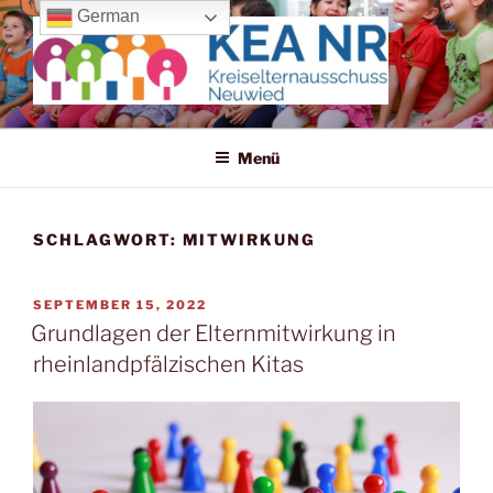
Zum
German
Inhalt
springen
KREISELTERNAUSSCHUSS
Wir machen uns für die Kleinen stark!
NEUWIED
Menü
SCHLAGWORT:
MITWIRKUNG
VERÖFFENTLICHT
SEPTEMBER 15, 2022
AM
Grundlagen der Elternmitwirkung in
rheinlandpfälzischen Kitas