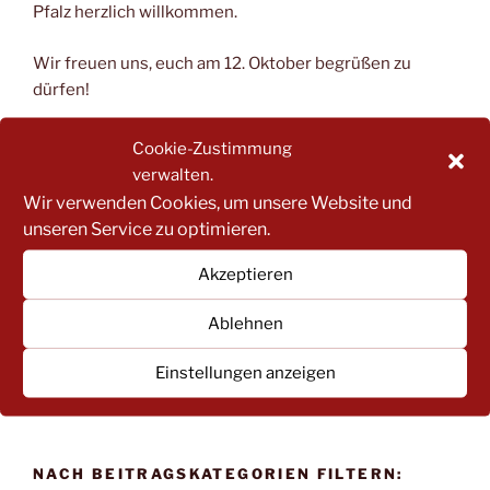
Pfalz herzlich willkommen.
Wir freuen uns, euch am 12. Oktober begrüßen zu
dürfen!
Die Zugangsdaten werden euch nach der Anmeldung
Cookie-Zustimmung
zugesandt.
verwalten.
Wir verwenden Cookies, um unsere Website und
unseren Service zu optimieren.
Jetzt anmelden!
Akzeptieren
Ablehnen
Einstellungen anzeigen
Suche
Suche
nach:
NACH BEITRAGSKATEGORIEN FILTERN: