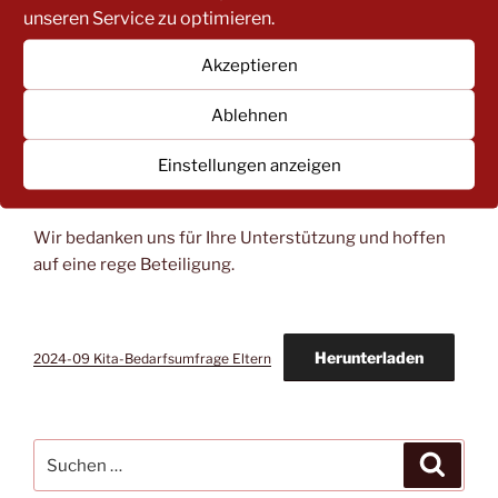
unseren Service zu optimieren.
Um eine zahlreiche Beteiligung der Eltern und
Sorgeberechtigten an der Umfrage zu erlangen, sind
Akzeptieren
wir auf Ihre Mithilfe angewiesen. Wir bitten Sie dazu
das ebenfalls in der Anlage beigefügte Schreiben an
Ablehnen
alle Eltern und Erziehungsberechtigten Ihrer Kita
weiterzuleiten. Gerne können Sie das Schreiben auch
Einstellungen anzeigen
in Ihrer Kita aushängen.
Wir bedanken uns für Ihre Unterstützung und hoffen
auf eine rege Beteiligung.
Herunterladen
2024-09 Kita-Bedarfsumfrage Eltern
Suche
Suche
nach: