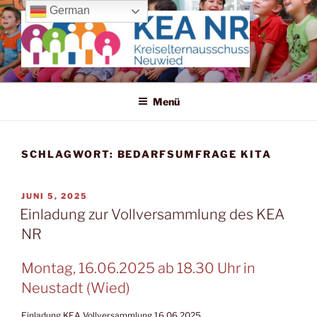
Zum
German
Inhalt
springen
KREISELTERNAUSSCHUSS
Wir machen uns für die Kleinen stark!
NEUWIED
Menü
SCHLAGWORT:
BEDARFSUMFRAGE KITA
VERÖFFENTLICHT
JUNI 5, 2025
AM
Einladung zur Vollversammlung des KEA
NR
Montag, 16.06.2025 ab 18.30 Uhr in
Neustadt (Wied)
Einladung KEA Vollversammlung 16.06.2025