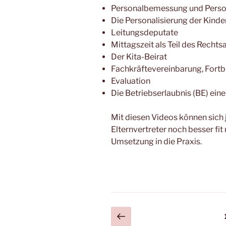
Personalbemessung und Pers
Die Personalisierung der Kinde
Leitungsdeputate
Mittagszeit als Teil des Recht
Der Kita-Beirat
Fachkräftevereinbarung, Fort
Evaluation
Die Betriebserlaubnis (BE) eine
Mit diesen Videos können sich 
Elternvertreter noch besser fit
Umsetzung in die Praxis.
Seitennummerieru
Vorherige