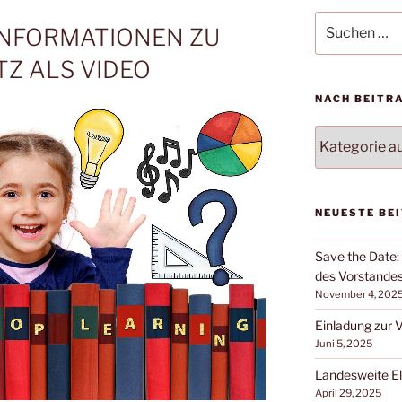
Suche
INFORMATIONEN ZU
nach:
TZ ALS VIDEO
NACH BEITR
NACH
BEITRAGSKA
FILTERN:
NEUESTE BE
Save the Date
des Vorstandes
November 4, 202
Einladung zur
Juni 5, 2025
Landesweite E
April 29, 2025