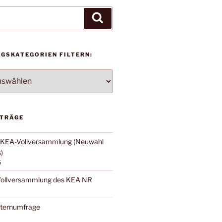
Suchen
AGSKATEGORIEN FILTERN:
TEGORIEN
ITRÄGE
: KEA-Vollversammlung (Neuwahl
)
5
 Vollversammlung des KEA NR
lternumfrage