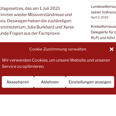
Landeselternau
tagesetzes, das am 1. Juli 2021
seiner Vollver
t es immer wieder Missverständnisse und
April 2, 2025
axis. Deswegen haben die zuständigen
Kreiselternaus
sministerium, Julia Burkhard und Xenia
Delegierte für
tunde Fragen aus der Fachpraxis
RLP) und führt
durch
Dezember 10, 202
Cookie-Zustimmung verwalten.
rmationsvideos dokumentiert, die ab
ufbar
Wir verwenden Cookies, um unsere Website und unseren
men/kita-gesetz/erlaeuternde-
Service zu optimieren.
Akzeptieren
Ablehnen
Einstellungen anzeigen