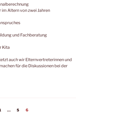
onalberechnung
r im Altern von zwei Jahren
sanspruches
bildung und Fachberatung
r Kita
jetzt auch wir Elternvertreterinnen und
 machen für die Diskussionen bei der
ng
Seite
Seite
Seite
1
…
5
6